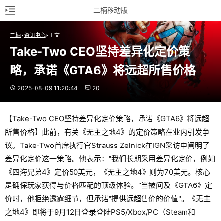
二柄移动版
二柄
资讯中心
正文
Take-Two CEO坚持差异化定价策
略，承诺《GTA6》将远超所售价格
2025-08-09 11:20:44
20
【Take-Two CEO坚持差异化定价策略，承诺《GTA6》将远超
所售价格】此前，有关《无主之地4》的定价策略在业内引发争
议。Take-Two首席执行官Strauss Zelnick在IGN采访中阐明了
差异化定价这一策略。他表示："我们长期采用差异化定价，例如
《四海兄弟4》定价50美元，《无主之地4》则为70美元。核心
是确保玩家获得与价格匹配的顶级体验。"当被问及《GTA6》定
价时，他拒绝透露细节，但承诺"提供远超售价的价值"。《无主
之地4》即将于9月12日登录登陆PS5/Xbox/PC（Steam和