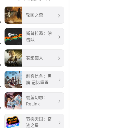
轮回之兽
斯普拉遁：涂
击队
雾影猎人
刺客信条：黑
旗 记忆重置
碧蓝幻想：
ReLink
节奏天国：奇
迹之星