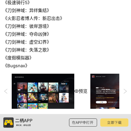
《极速骑行5》
《刀剑神域：异绊集结》
《火影忍者博人传：新忍出击》
《刀剑神域：彼岸游境》
《刀剑神域：夺命凶弹》
《刀剑神域：虚空幻界》
《刀剑神域：失落之歌》
《度假模拟器》
《Bugsnax》
预览