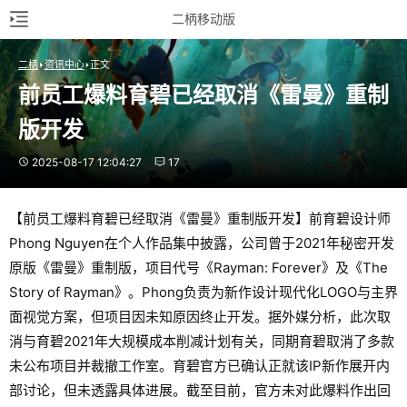
二柄移动版
二柄
资讯中心
正文
前员工爆料育碧已经取消《雷曼》重制
版开发
2025-08-17 12:04:27
17
​​【前员工爆料育碧已经取消《雷曼》重制版开发】​​前育碧设计师
Phong Nguyen在个人作品集中披露，公司曾于2021年秘密开发
原版《雷曼》重制版，项目代号《Rayman: Forever》及《The
Story of Rayman》。Phong负责为新作设计现代化LOGO与主界
面视觉方案，但项目因未知原因终止开发。据外媒分析，此次取
消与育碧2021年大规模成本削减计划有关，同期育碧取消了多款
未公布项目并裁撤工作室。育碧官方已确认正就该IP新作展开内
部讨论，但未透露具体进展。截至目前，官方未对此爆料作出回