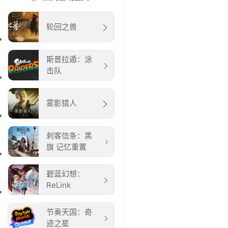
轮回之兽
斯普拉遁：涂
击队
雾影猎人
刺客信条：黑
旗 记忆重置
碧蓝幻想：
ReLink
节奏天国：奇
迹之星