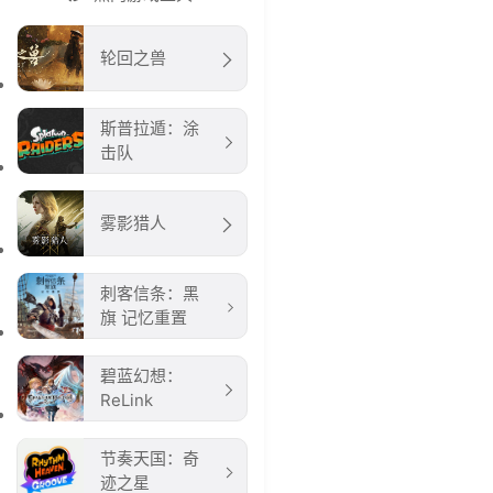
轮回之兽
斯普拉遁：涂
击队
雾影猎人
刺客信条：黑
旗 记忆重置
碧蓝幻想：
ReLink
节奏天国：奇
迹之星