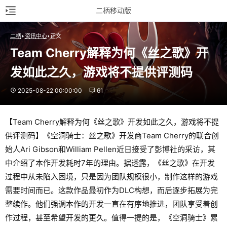
二柄移动版
二柄
资讯中心
正文
Team Cherry解释为何《丝之歌》开
发如此之久，游戏将不提供评测码
2025-08-22 00:00:00
61
【Team Cherry解释为何《丝之歌》开发如此之久，游戏将不提
供评测码】《空洞骑士：丝之歌》开发商Team Cherry的联合创
始人Ari Gibson和William Pellen近日接受了彭博社的采访，其
中介绍了本作开发耗时7年的理由。据透露，《丝之歌》在开发
过程中从未陷入困境，只是因为团队规模很小，制作这样的游戏
需要时间而已。这款作品最初作为DLC构想，而后逐步拓展为完
整续作。他们强调本作的开发一直在有序地推进，团队享受着创
作过程，甚至希望开发的更久。值得一提的是，《空洞骑士》累