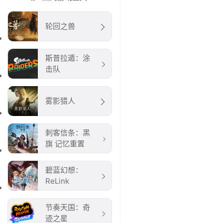
轮回之兽
斯普拉遁：涂
击队
雾影猎人
刺客信条：黑
旗 记忆重置
碧蓝幻想：
ReLink
节奏天国：奇
迹之星