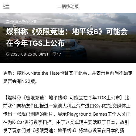
二柄移动版
二柄
资讯中心
正文
爆料称《极限竞速：地平线6》可能会
在今年TGS上公布
2025-08-25 00:08:31
17
更新：爆料人Nate the Hate也证实了此事，并表示目前尚不确定
是否会有NS2版。
【爆料称《极限竞速：地平线6》可能会在今年TGS上公布】此
前我们向柄友们汇报过一家澳大利亚汽车进口公司在社交媒体上
传出一张现已删除的照片，显示Playground Games工作人员正
在为K-Car进行数字扫描。由于这类车辆主要活跃于日本，故引
发了玩家们对《极限竞速：地平线6》将地点设置在日本的猜