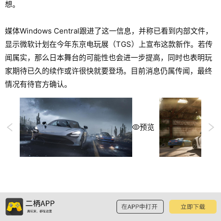
想。
媒体Windows Central跟进了这一信息，并称已看到内部文件，
显示微软计划在今年东京电玩展（TGS）上宣布这款新作。若传
闻属实，那么日本舞台的可能性也会进一步提高，同时也表明玩
家期待已久的续作或许很快就要登场。目前消息仍属传闻，最终
情况有待官方确认。
预览