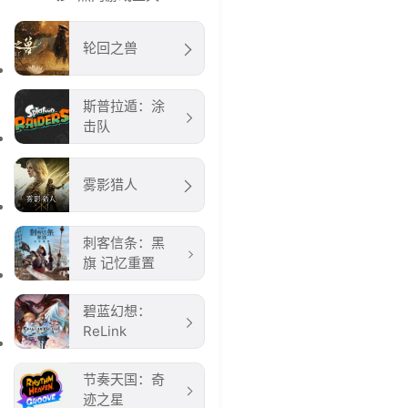
轮回之兽
斯普拉遁：涂
击队
雾影猎人
刺客信条：黑
旗 记忆重置
碧蓝幻想：
ReLink
节奏天国：奇
迹之星