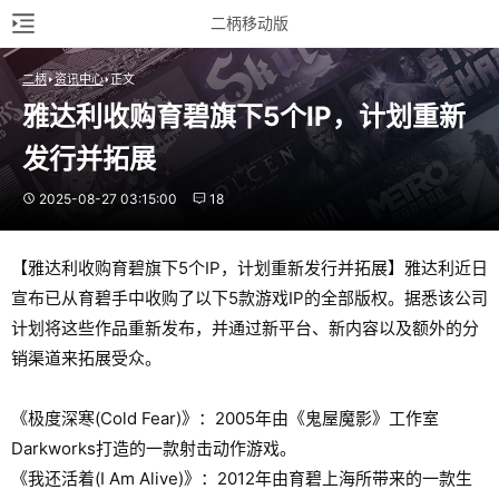
二柄移动版
二柄
资讯中心
正文
雅达利收购育碧旗下5个IP，计划重新
发行并拓展
2025-08-27 03:15:00
18
【雅达利收购育碧旗下5个IP，计划重新发行并拓展】雅达利近日
宣布已从育碧手中收购了以下5款游戏IP的全部版权。据悉该公司
计划将这些作品重新发布，并通过新平台、新内容以及额外的分
销渠道来拓展受众。
《极度深寒(Cold Fear)》：2005年由《鬼屋魔影》工作室
Darkworks打造的一款射击动作游戏。
《我还活着(I Am Alive)》：2012年由育碧上海所带来的一款生