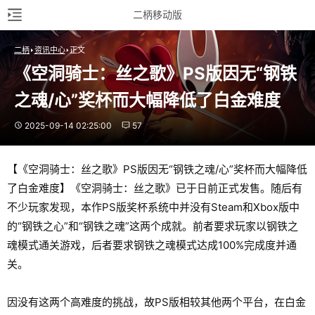
二柄移动版
二柄
资讯中心
正文
《空洞骑士：丝之歌》PS版因无“钢铁
之魂/心”奖杯而大幅降低了白金难度
2025-09-14 02:25:00
57
【《空洞骑士：丝之歌》PS版因无“钢铁之魂/心”奖杯而大幅降低
了白金难度】《空洞骑士：丝之歌》已于日前正式发售。随后有
不少玩家发现，本作PS版奖杯系统中并没有Steam和Xbox版中
的“钢铁之心”和“钢铁之魂”这两个成就。前者要求玩家以钢铁之
魂模式通关游戏，后者要求钢铁之魂模式达成100%完成度并通
关。
因没有这两个高难度的挑战，故PS版相较其他两个平台，在白金