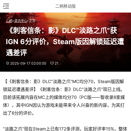
二柄移动版
二柄
资讯中心
正文
《刺客信条：影》DLC“淡路之爪”获
IGN 6分评价，Steam版因解锁延迟遭
遇差评
2025-09-17 02:00:55
21
【《刺客信条：影》DLC“淡路之爪”MC均分70，Steam版因解
锁延迟遭遇差评】《刺客信条：影》DLC“淡路之爪”现已上线。
目前该拓展内容在MC上的媒体均分70（PC版——暂收录8家媒
体），其中IGN因认为游戏未能带来令人兴奋的新内容，为其打
出了6分的评价。
“淡路之爪”现在Steam上已有172条评测，玩家好评率15%，整体