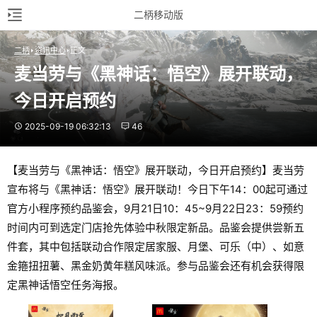
二柄移动版
二柄
资讯中心
正文
麦当劳与《黑神话：悟空》展开联动，
今日开启预约
2025-09-19 06:32:13
46
【麦当劳与《黑神话：悟空》展开联动，今日开启预约】麦当劳
宣布将与《黑神话：悟空》展开联动！今日下午14：00起可通过
官方小程序预约品鉴会，9月21日10：45~9月22日23：59预约
时间内可到选定门店抢先体验中秋限定新品。品鉴会提供尝新五
件套，其中包括联动合作限定居家服、月堡、可乐（中）、如意
金箍扭扭薯、黑金奶黄年糕风味派。参与品鉴会还有机会获得限
定黑神话悟空任务海报。