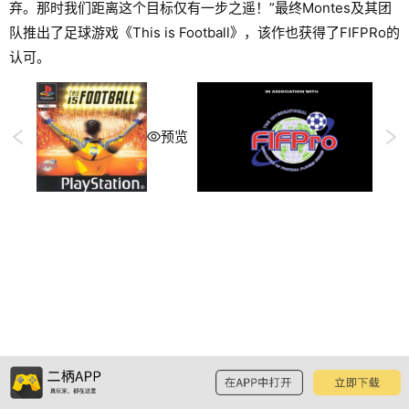
弃。那时我们距离这个目标仅有一步之遥！”最终Montes及其团
队推出了足球游戏《This is Football》，该作也获得了FIFPRo的
认可。
预览