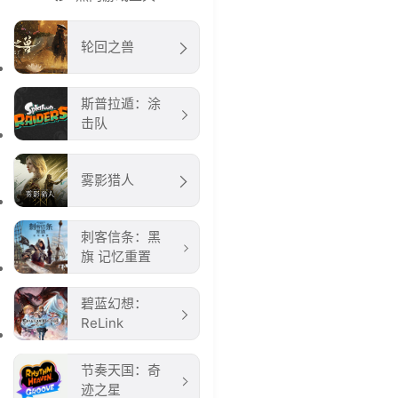
轮回之兽
斯普拉遁：涂
击队
雾影猎人
刺客信条：黑
旗 记忆重置
碧蓝幻想：
ReLink
节奏天国：奇
迹之星