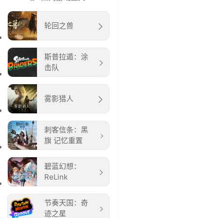
轮回之兽
斯普拉遁：涂
击队
雾影猎人
刺客信条：黑
旗 记忆重置
碧蓝幻想：
ReLink
节奏天国：奇
迹之星