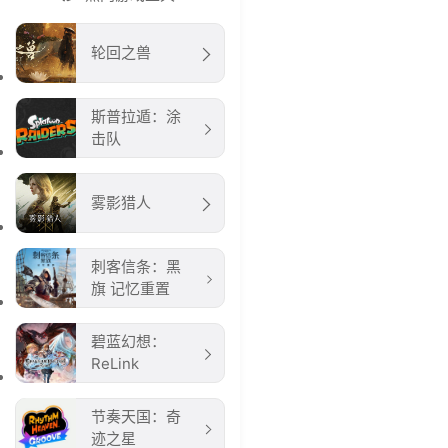
轮回之兽
斯普拉遁：涂
击队
雾影猎人
刺客信条：黑
旗 记忆重置
碧蓝幻想：
ReLink
节奏天国：奇
迹之星