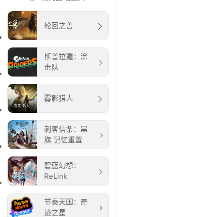
轮回之兽
斯普拉遁：涂
击队
雾影猎人
刺客信条：黑
旗 记忆重置
碧蓝幻想：
ReLink
节奏天国：奇
迹之星