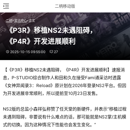
二柄移动版
二柄
资讯中心
正文
《P3R》移植NS2未遇阻碍，
《P4R》开发进展顺利
2025-10-15 09:55:00
27
【《P3R》移植NS2未遇阻碍，《P4R》开发进展顺利】速报消
息，P-STUDIO综合制作人和田和久在接受Fami通采访时透露
《女神异闻录3：Reload》原计划在2026年登录NS2平台。但因
为开发进展非常顺利，所以提前至10月23日发售。
NS2版的总监小森祥弘称赞了任天堂的新硬件，并表示“移植过程
未遇到阻碍，非要说有什么难点的话，那可能就是NS2掌/主机模
式的切换。因为这种情况下性能也会发生变化。”