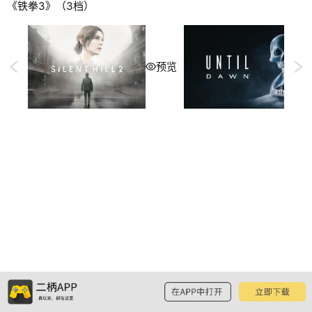
《铁拳3》（3档）
预览