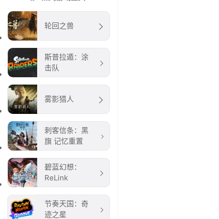
轮回之兽
斯普拉遁：涂
击队
雾影猎人
刺客信条：黑
旗 记忆重置
碧蓝幻想：
ReLink
节奏天国：奇
迹之星