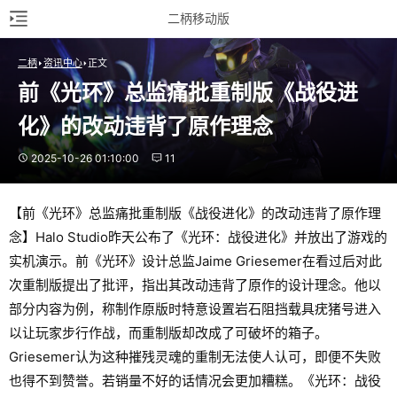
二柄移动版
二柄
资讯中心
正文
前《光环》总监痛批重制版《战役进
化》的改动违背了原作理念
2025-10-26 01:10:00
11
【前《光环》总监痛批重制版《战役进化》的改动违背了原作理
念】Halo Studio昨天公布了《光环：战役进化》并放出了游戏的
实机演示。前《光环》设计总监Jaime Griesemer在看过后对此
次重制版提出了批评，指出其改动违背了原作的设计理念。他以
部分内容为例，称制作原版时特意设置岩石阻挡载具疣猪号进入
以让玩家步行作战，而重制版却改成了可破坏的箱子。
Griesemer认为这种摧残灵魂的重制无法使人认可，即便不失败
也得不到赞誉。若销量不好的话情况会更加糟糕。《光环：战役