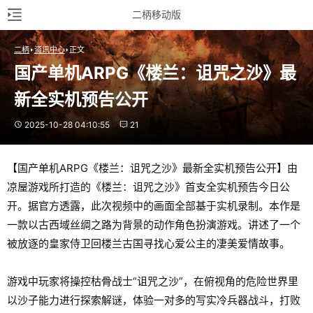
二柄移动版
二柄
资讯中心
正文
国产单机ARPG《楼兰：诅咒之沙》最
新全实机预告公开
2025-10-28 04:10:55
21
【国产单机ARPG《楼兰：诅咒之沙》最新全实机预告公开】由
凉屋游戏所打造的《楼兰：诅咒之沙》首支全实机预告今日公
开。据官方透露，此次视频中的画面全部基于实机录制。本作是
一款以古西域丝绸之路为背景的动作角色扮演游戏。讲述了一个
被放逐的皇家侍卫回楼兰古国寻找心爱公主的凄美爱情故事。
游戏中玩家将操控枯骨战士“诅咒之沙”，在俯视角的危险世界里
以沙子能力进行探索解谜，体验一对多的写实冷兵器战斗，打败