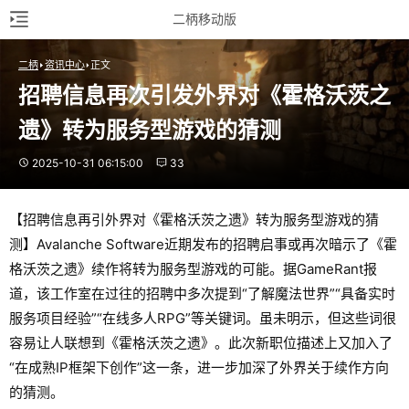
二柄移动版
二柄
资讯中心
正文
招聘信息再次引发外界对《霍格沃茨之
遗》转为服务型游戏的猜测
2025-10-31 06:15:00
33
【招聘信息再引外界对《霍格沃茨之遗》转为服务型游戏的猜
测】Avalanche Software近期发布的招聘启事或再次暗示了《霍
格沃茨之遗》续作将转为服务型游戏的可能。据GameRant报
道，该工作室在过往的招聘中多次提到“了解魔法世界”“具备实时
服务项目经验”“在线多人RPG”等关键词。虽未明示，但这些词很
容易让人联想到《霍格沃茨之遗》。此次新职位描述上又加入了
“在成熟IP框架下创作”这一条，进一步加深了外界关于续作方向
的猜测。