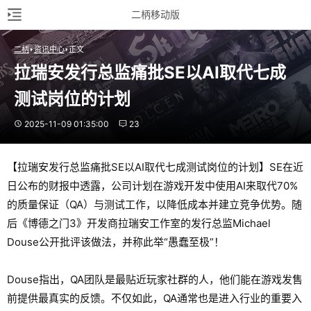
二柄移动版
二柄
资讯中心
正文
拉瑞安发行总监痛批SE以AI取代七成
测试岗位的计划
2025-11-09 01:35:00
23
【拉瑞安发行总监痛批SE以AI取代七成测试岗位的计划】SE在近
日公布的财报中透露，公司计划在游戏开发中使用AI来取代70%
的质量保证（QA）与测试工作，以降低成本并建立竞争优势。随
后《博德之门3》开发商拉瑞安工作室的发行总监Michael
Douse公开批评该做法，并称此举“愚蠢至极”！
Douse指出，QA团队是最贴近玩家社群的人，他们能在游戏发售
前提供最真实的反馈。不仅如此，QA通常也是进入行业的重要入