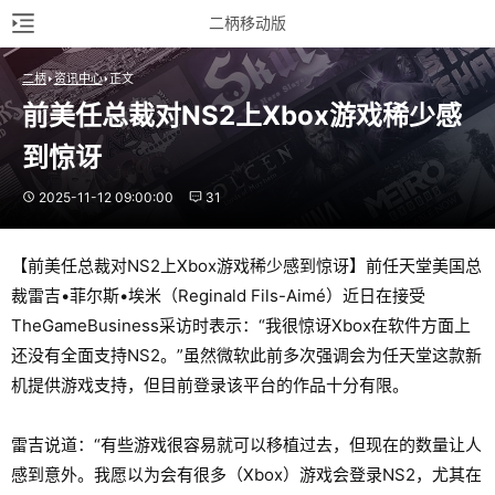
二柄移动版
二柄
资讯中心
正文
前美任总裁对NS2上Xbox游戏稀少感
到惊讶
2025-11-12 09:00:00
31
【前美任总裁对NS2上Xbox游戏稀少感到惊讶】前任天堂美国总
裁雷吉•菲尔斯•埃米（Reginald Fils-Aimé）近日在接受
TheGameBusiness采访时表示：“我很惊讶Xbox在软件方面上
还没有全面支持NS2。”虽然微软此前多次强调会为任天堂这款新
机提供游戏支持，但目前登录该平台的作品十分有限。
雷吉说道：“有些游戏很容易就可以移植过去，但现在的数量让人
感到意外。我愿以为会有很多（Xbox）游戏会登录NS2，尤其在