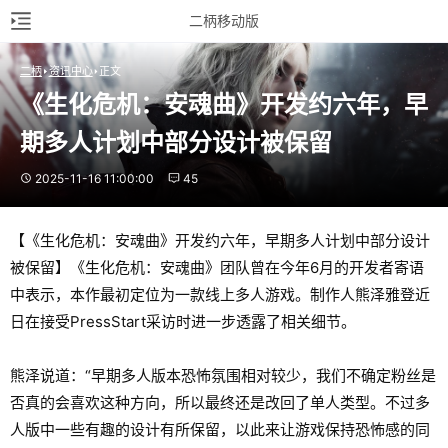
二柄移动版
二柄
资讯中心
正文
《生化危机：安魂曲》开发约六年，早
期多人计划中部分设计被保留
2025-11-16 11:00:00
45
【《生化危机：安魂曲》开发约六年，早期多人计划中部分设计
被保留】《生化危机：安魂曲》团队曾在今年6月的开发者寄语
中表示，本作最初定位为一款线上多人游戏。制作人熊泽雅登近
日在接受PressStart采访时进一步透露了相关细节。
熊泽说道：“早期多人版本恐怖氛围相对较少，我们不确定粉丝是
否真的会喜欢这种方向，所以最终还是改回了单人类型。不过多
人版中一些有趣的设计有所保留，以此来让游戏保持恐怖感的同