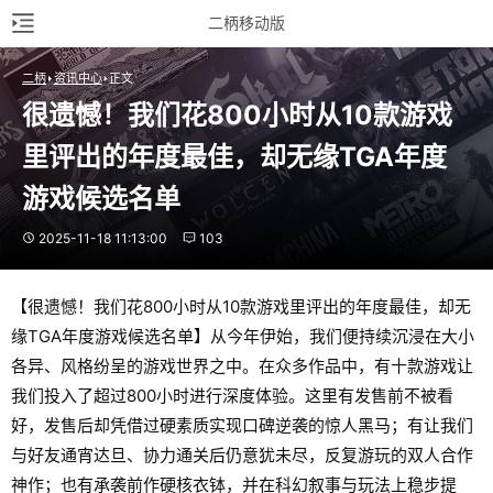
二柄移动版
二柄
资讯中心
正文
很遗憾！我们花800小时从10款游戏
里评出的年度最佳，却无缘TGA年度
游戏候选名单
2025-11-18 11:13:00
103
【很遗憾！我们花800小时从10款游戏里评出的年度最佳，却无
缘TGA年度游戏候选名单】从今年伊始，我们便持续沉浸在大小
各异、风格纷呈的游戏世界之中。在众多作品中，有十款游戏让
我们投入了超过800小时进行深度体验。这里有发售前不被看
好，发售后却凭借过硬素质实现口碑逆袭的惊人黑马；有让我们
与好友通宵达旦、协力通关后仍意犹未尽，反复游玩的双人合作
神作；也有承袭前作硬核衣钵，并在科幻叙事与玩法上稳步提