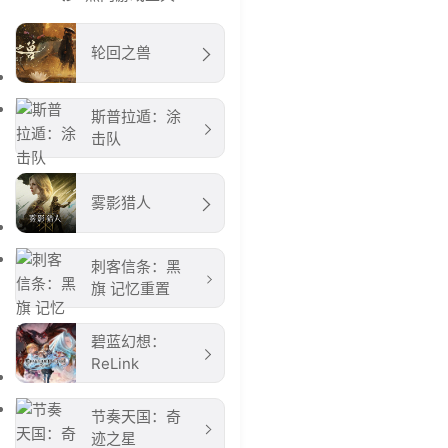
轮回之兽
斯普拉遁：涂
击队
雾影猎人
刺客信条：黑
旗 记忆重置
碧蓝幻想：
ReLink
节奏天国：奇
迹之星