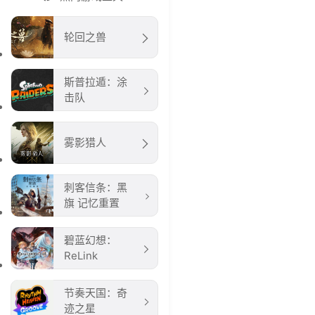
轮回之兽
斯普拉遁：涂
击队
雾影猎人
刺客信条：黑
旗 记忆重置
碧蓝幻想：
ReLink
节奏天国：奇
迹之星