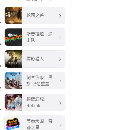
轮回之兽
斯普拉遁：涂
击队
雾影猎人
刺客信条：黑
旗 记忆重置
碧蓝幻想：
ReLink
节奏天国：奇
迹之星