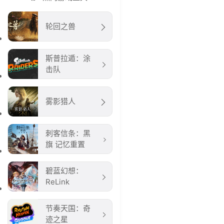
轮回之兽
斯普拉遁：涂
击队
雾影猎人
刺客信条：黑
旗 记忆重置
碧蓝幻想：
ReLink
节奏天国：奇
迹之星