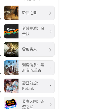
轮回之兽
斯普拉遁：涂
击队
雾影猎人
刺客信条：黑
旗 记忆重置
碧蓝幻想：
ReLink
节奏天国：奇
迹之星