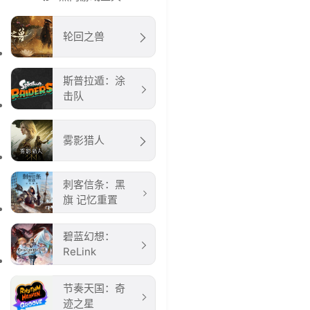
轮回之兽
斯普拉遁：涂
击队
雾影猎人
刺客信条：黑
旗 记忆重置
碧蓝幻想：
ReLink
节奏天国：奇
迹之星