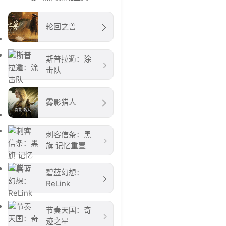
轮回之兽
斯普拉遁：涂
击队
雾影猎人
刺客信条：黑
旗 记忆重置
碧蓝幻想：
ReLink
节奏天国：奇
迹之星