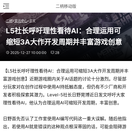
二柄移动版
二柄
资讯中心
正文
L5社长呼吁理性看待AI：合理运用可
缩短3A大作开发周期并丰富游戏创意
2025-12-27 10:00:00
28
【L5社长呼吁理性看待AI：合理运用可缩短3A大作开发周期并丰
富游戏创意】近期游戏圈内关于AI话题的讨论十分激烈。尽管部
分玩家对在创作过程中使用AI持抵触态度，但仍有不少厂商和开
发者积极探索其潜力。Level-5社长日野晃博近日发文呼吁大家
理性看待AI，他认为合理运用AI可缩短开发周期，丰富创意。
日野首先否认了工作室使用AI编写代码这一重大误解。随后他指
出，若使用AI就是错误的这种观点根深蒂固的话，可能会阻碍游