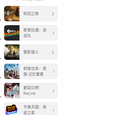
轮回之兽
斯普拉遁：涂
击队
雾影猎人
刺客信条：黑
旗 记忆重置
碧蓝幻想：
ReLink
节奏天国：奇
迹之星