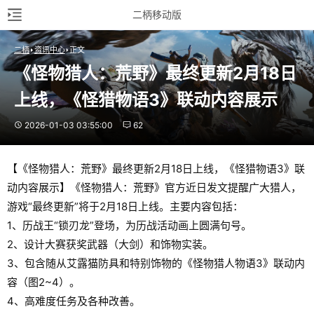
二柄移动版
二柄
资讯中心
正文
《怪物猎人：荒野》最终更新2月18日
上线，《怪猎物语3》联动内容展示
2026-01-03 03:55:00
62
【《怪物猎人：荒野》最终更新2月18日上线，《怪猎物语3》联
动内容展示】《怪物猎人：荒野》官方近日发文提醒广大猎人，
游戏“最终更新”将于2月18日上线。主要内容包括：
1、历战王“锁刃龙”登场，为历战活动画上圆满句号。
2、设计大赛获奖武器（大剑）和饰物实装。
3、包含随从艾露猫防具和特别饰物的《怪物猎人物语3》联动内
容（图2~4）。
4、高难度任务及各种改善。