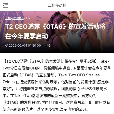
二柄移动版
二柄
资讯中心
正文
T2 CEO透露《GTA6》的宣发活动将
在今年夏季启动
2026-02-04 01:50:00
6
【T2 CEO透露《GTA6》的宣发活动将在今年夏季启动】Take-
Two今日在发给IGN的一份新闻稿中透露，R星预计会在今年夏季
正式启动《GTA6》的宣发活动。Take-Two CEO Strauss
Zelnick在接受该媒体采访时表示，他对当前的发售计划“感觉非
常好”，并称随着宣发节点的临近，团队的信心已经达到最高水
平。在Take-Two刚刚发布的最新一期财报中，官方仍将
《GTA6》的发售日锁定在11月19日。这也意味着，6月前后或有
望迎来新的预告片，甚至更多实机演示内容的公开。