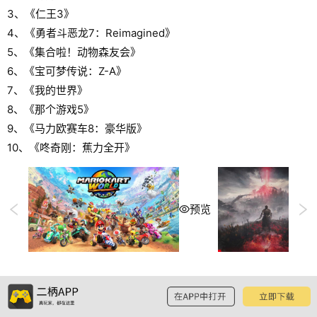
3、《仁王3》
4、《勇者斗恶龙7：Reimagined》
5、《集合啦！动物森友会》
6、《宝可梦传说：Z-A》
7、《我的世界》
8、《那个游戏5》
9、《马力欧赛车8：豪华版》
10、《咚奇刚：蕉力全开》
预览