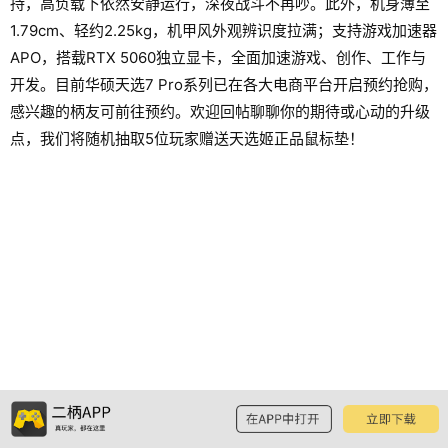
持，高负载下依然安静运行，深夜战斗不再吵。此外，机身薄至
1.79cm、轻约2.25kg，机甲风外观辨识度拉满；支持游戏加速器
APO，搭载RTX 5060独立显卡，全面加速游戏、创作、工作与
开发。目前华硕天选7 Pro系列已在各大电商平台开启预约抢购，
感兴趣的柄友可前往预约。欢迎回帖聊聊你的期待或心动的升级
点，我们将随机抽取5位玩家赠送天选姬正品鼠标垫！