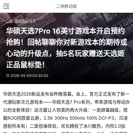
二柄移动版
二柄
资讯中心
正文
华硕天选7Pro 16英寸游戏本开启预约
抢购！回帖聊聊你对新游戏本的期待或
心动的升级点，抽5名玩家赠送天选姬
正品鼠标垫！
2026-05-09 03:30:00
华硕天选2026新品发布会昨晚落幕。会上，官方正式发布了新一
代潮玩新次元游戏本——华硕天选7 Pro系列，带来游戏与移动办
公的全新体验！这次最让人惊喜的两大升级：一是屏幕越级，搭
载ROG同款星云屏，2.5K 300Hz 500nits 100% DCI-P3，沉浸
感前所未有；二是低噪体验，优化精校了冰川散热，内吹2.0加