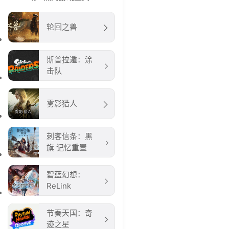
轮回之兽
斯普拉遁：涂
击队
雾影猎人
刺客信条：黑
旗 记忆重置
碧蓝幻想：
ReLink
节奏天国：奇
迹之星