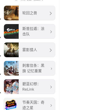
轮回之兽
斯普拉遁：涂
击队
雾影猎人
刺客信条：黑
旗 记忆重置
碧蓝幻想：
ReLink
节奏天国：奇
迹之星