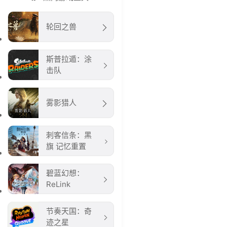
轮回之兽
斯普拉遁：涂
击队
雾影猎人
刺客信条：黑
旗 记忆重置
碧蓝幻想：
ReLink
节奏天国：奇
迹之星