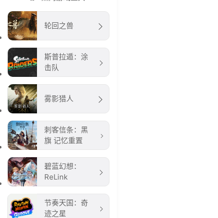
轮回之兽
斯普拉遁：涂
击队
雾影猎人
刺客信条：黑
旗 记忆重置
碧蓝幻想：
ReLink
节奏天国：奇
迹之星