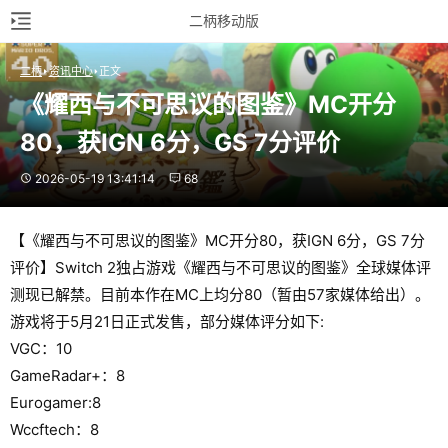
二柄移动版
二柄
资讯中心
正文
《耀西与不可思议的图鉴》MC开分
80，获IGN 6分，GS 7分评价
2026-05-19 13:41:14
68
【《耀西与不可思议的图鉴》MC开分80，获IGN 6分，GS 7分
评价】Switch 2独占游戏《耀西与不可思议的图鉴》全球媒体评
测现已解禁。目前本作在MC上均分80（暂由57家媒体给出）。
游戏将于5月21日正式发售，部分媒体评分如下:
VGC：10
GameRadar+：8
Eurogamer:8
Wccftech：8