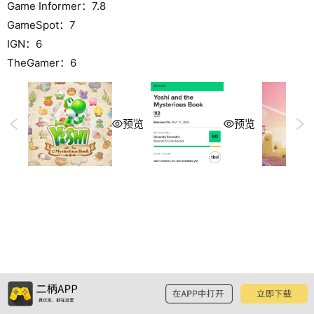
Game Informer：7.8
GameSpot：7
IGN：6
TheGamer：6
预览
预览