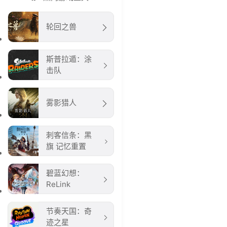
轮回之兽
斯普拉遁：涂
击队
雾影猎人
刺客信条：黑
旗 记忆重置
碧蓝幻想：
ReLink
节奏天国：奇
迹之星