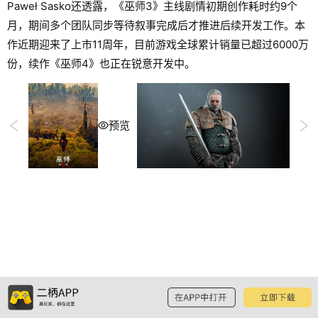
Paweł Sasko还透露，《巫师3》主线剧情初期创作耗时约9个
月，期间多个团队同步等待叙事完成后才推进后续开发工作。本
作近期迎来了上市11周年，目前游戏全球累计销量已超过6000万
份，续作《巫师4》也正在锐意开发中。
预览
预