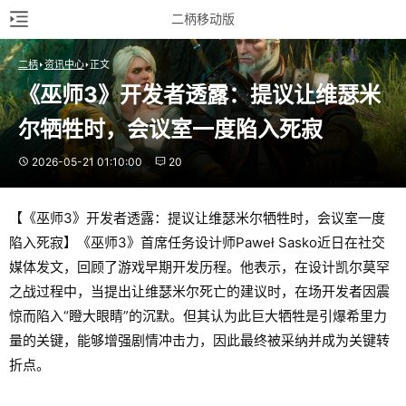
二柄移动版
二柄
资讯中心
正文
《巫师3》开发者透露：提议让维瑟米
尔牺牲时，会议室一度陷入死寂
2026-05-21 01:10:00
20
【《巫师3》开发者透露：提议让维瑟米尔牺牲时，会议室一度
陷入死寂】《巫师3》首席任务设计师Paweł Sasko近日在社交
媒体发文，回顾了游戏早期开发历程。他表示，在设计凯尔莫罕
之战过程中，当提出让维瑟米尔死亡的建议时，在场开发者因震
惊而陷入“瞪大眼睛”的沉默。但其认为此巨大牺牲是引爆希里力
量的关键，能够增强剧情冲击力，因此最终被采纳并成为关键转
折点。