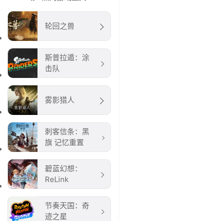
轮回之兽
斯普拉遁：涂
击队
雾影猎人
刺客信条：黑
旗 记忆重置
碧蓝幻想：
ReLink
节奏天国：奇
迹之星